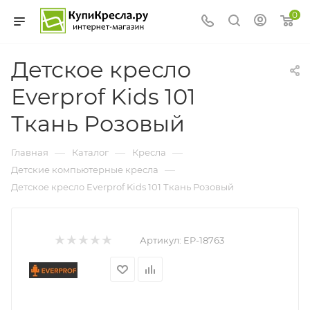
0
Детское кресло
Everprof Kids 101
Ткань Розовый
—
—
—
Главная
Каталог
Кресла
—
Детские компьютерные кресла
Детское кресло Everprof Kids 101 Ткань Розовый
Артикул:
EP-18763