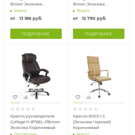
Brown Экокожа
Brown Экокожа
Коричневый
Коричневый
Много
Много
от
13 186 руб.
от
12 790 руб.
ПОДРОБНЕЕ
ПОДРОБНЕЕ
Кресло руководителя
Кресло 6003-1 S
College H-8766L-1/Brown
(Экокожа Черный)
Экокожа Коричневый
Коричневый
Достаточно
Много