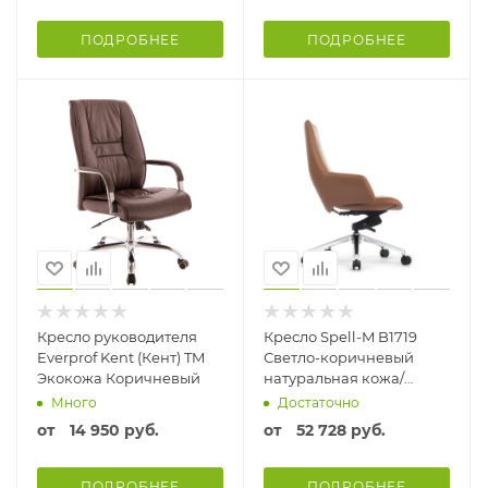
ПОДРОБНЕЕ
ПОДРОБНЕЕ
Кресло руководителя
Кресло Spell-M B1719
Everprof Kent (Кент) TM
Светло-коричневый
Экокожа Коричневый
натуральная кожа/
экокожа
Много
Достаточно
от
14 950 руб.
от
52 728 руб.
ПОДРОБНЕЕ
ПОДРОБНЕЕ