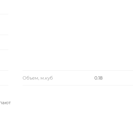
Объем, м.куб
0.18
упают