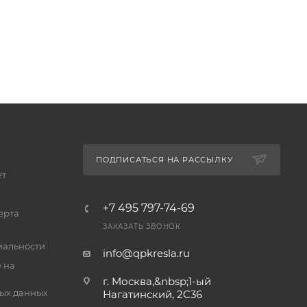
ПОДПИСАТЬСЯ НА РАССЫЛКУ
ет
+7 495 797-74-69
ерта
ЗАКАЗАТЬ ЗВОНОК
альности
info@qpkresla.ru
 на
г. Москва,&nbsp;1-ый
ых данных
Нагатинский, 2C36