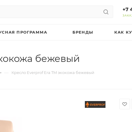
+7 
ЗАКА
УСНАЯ ПРОГРАММА
БРЕНДЫ
КАК К
экокожа бежевый
—
Кресло Everprof Era TM экокожа бежевый