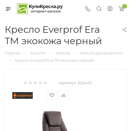
0
Кресло Everprof Era
TM экокожа черный
—
—
—
Главная
Каталог
Кресла
Кресла руководителя
—
Кресло Everprof Era TM экокожа черный
Артикул:
202440