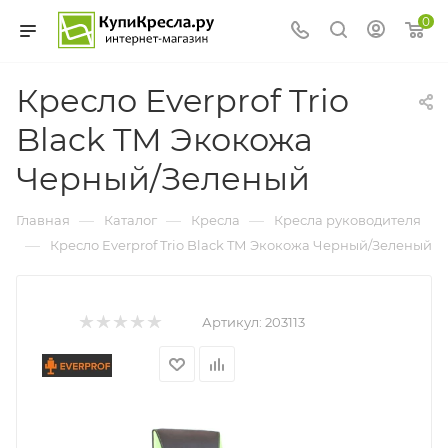
0
Кресло Everprof Trio
Black TМ Экокожа
Черный/Зеленый
—
—
—
Главная
Каталог
Кресла
Кресла руководителя
—
Кресло Everprof Trio Black TМ Экокожа Черный/Зеленый
Артикул:
203113