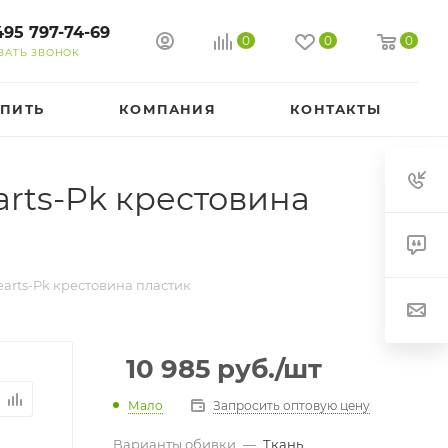
495 797-74-69
0
0
0
ЗАТЬ ЗВОНОК
УПИТЬ
КОМПАНИЯ
КОНТАКТЫ
rts-Pk крестовина
arts-Pk крестовина пластик
10 985
руб.
/шт
Мало
Запросить оптовую цену
Варианты обивки
—
Ткань