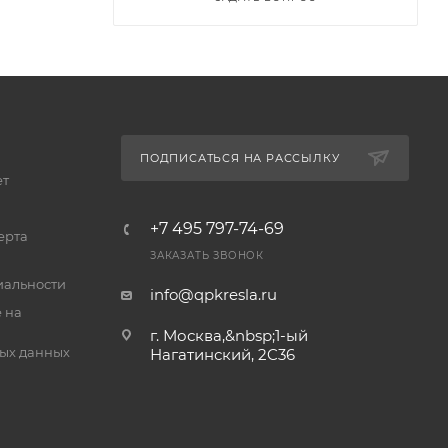
ПОДПИСАТЬСЯ НА РАССЫЛКУ
ет
+7 495 797-74-69
ерта
ЗАКАЗАТЬ ЗВОНОК
альности
info@qpkresla.ru
 на
г. Москва,&nbsp;1-ый
ых данных
Нагатинский, 2C36