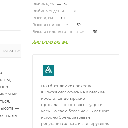
Глубина, см
—
74
Глубина сиденья
—
30
Высота, см
—
81
Высота спинки, см
—
32
Высота сиденья от пола, см
—
36
Все характеристики
ГАРАНТИЯ И ВОЗВРАТ
ОТЗЫВЫ
а
олом,
Под брендом «Бюрократ»
вина
выпускаются офисные и детские
ником на
кресла, канцелярские
ться.
принадлежности, аксессуары и
высота —
часы. За свою более чем 15-летнюю
от пола
историю бренд завоевал
репутацию одного из лидирующих