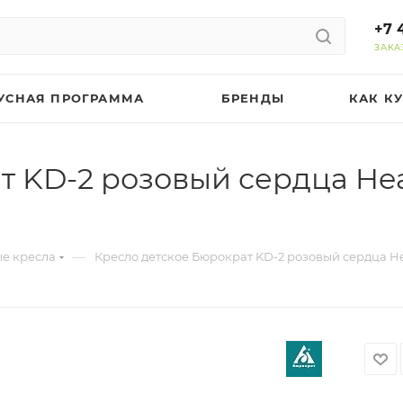
+7 
ЗАКА
УСНАЯ ПРОГРАММА
БРЕНДЫ
КАК К
т KD-2 розовый сердца Hea
—
е кресла
Кресло детское Бюрократ KD-2 розовый сердца He