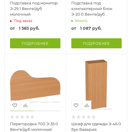
Подставка под монитор
Подставка под
Э-29.1 Венге/дуб
компьютерный блок
молочный
Э-20.0 Венге/дуб
молочный
Под заказ
Много
от
1 583 руб.
от
1 087 руб.
ПОДРОБНЕЕ
ПОДРОБНЕЕ
Перегородка 700 Э-35.0
Шкаф для одежды Э-46.0
Венге/дуб молочный
Бук Бавария