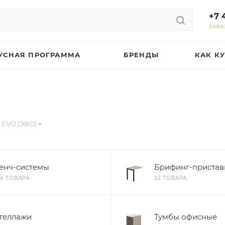
+7 
ЗАКА
УСНАЯ ПРОГРАММА
БРЕНДЫ
КАК К
 EVO (ЭВО)
енч-системы
Брифинг-пристав
44 ТОВАРА
32 ТОВАРА
теллажи
Тумбы офисные