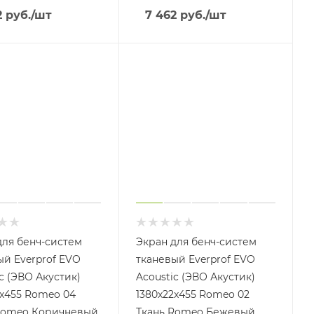
2
руб.
/шт
7 462
руб.
/шт
для бенч-систем
Экран для бенч-систем
ый Everprof EVO
тканевый Everprof EVO
c (ЭВО Акустик)
Acoustic (ЭВО Акустик)
2x455 Romeo 04
1380х22x455 Romeo 02
Romeo Коричневый
Ткань Romeo Бежевый