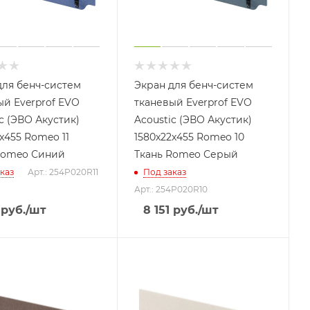
для бенч-систем
Экран для бенч-систем
ый Everprof EVO
тканевый Everprof EVO
c (ЭВО Акустик)
Acoustic (ЭВО Акустик)
x455 Romeo 11
1580х22x455 Romeo 10
Romeo Синий
Ткань Romeo Серый
каз
Арт.: 254P020R11
Под заказ
Арт.: 254P020R10
руб.
/шт
8 151
руб.
/шт