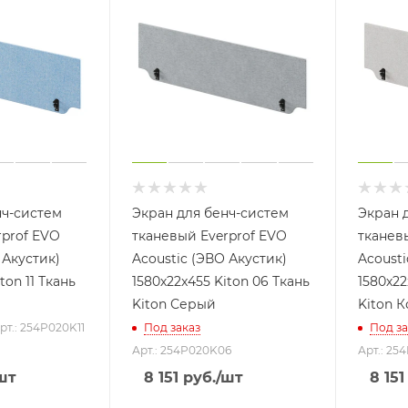
нч-систем
Экран для бенч-систем
Экран 
rprof EVO
тканевый Everprof EVO
тканев
 Акустик)
Acoustic (ЭВО Акустик)
Acousti
ton 11 Ткань
1580х22x455 Kiton 06 Ткань
1580х22
Kiton Серый
Kiton 
рт.: 254P020K11
Под заказ
Под за
Арт.: 254P020K06
Арт.: 25
шт
8 151
руб.
/шт
8 151