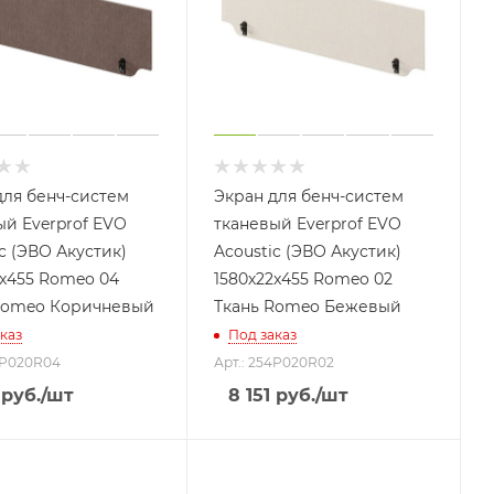
для бенч-систем
Экран для бенч-систем
ый Everprof EVO
тканевый Everprof EVO
c (ЭВО Акустик)
Acoustic (ЭВО Акустик)
2x455 Romeo 04
1580х22x455 Romeo 02
Romeo Коричневый
Ткань Romeo Бежевый
каз
Под заказ
4P020R04
Арт.: 254P020R02
руб.
/шт
8 151
руб.
/шт