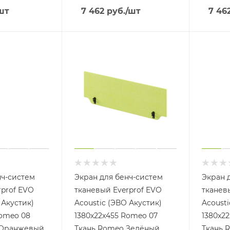
шт
7 462
руб.
/шт
7 46
нч-систем
Экран для бенч-систем
Экран 
rprof EVO
тканевый Everprof EVO
тканев
 Акустик)
Acoustic (ЭВО Акустик)
Acousti
Romeo 08
1380х22x455 Romeo 07
1380х2
 Оранжевый
Ткань Romeo Зелёный
Ткань 