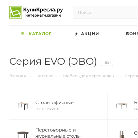
КАТАЛОГ
АКЦИИ
БОН
Серия EVO (ЭВО)
1821
—
—
—
Главная
Каталог
Мебель для персонала
Серия
Cтолы офисные
Б
112 ТОВАРОВ
1
Переговорные и
С
журнальные столы