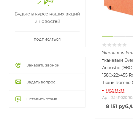
Будьте в курсе наших акций
и новостей
ПОДПИСАТЬСЯ
Экран для бе
тканевый Eve
Заказать звонок
Acoustic (ЭВО
1580х22x455 
Задать вопрос
Ткань Romeo
Под заказ
Арт.: 254P020R0
Оставить отзыв
8 151
руб.
/