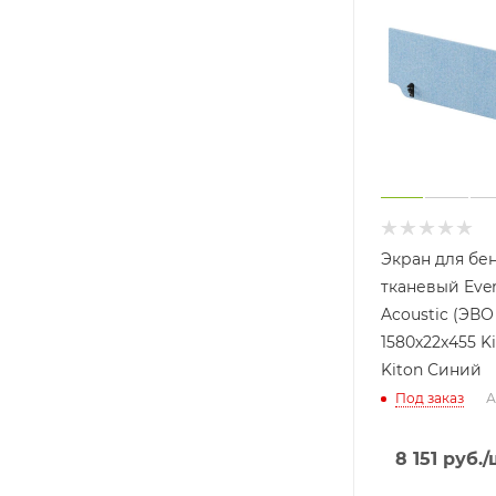
Экран для бе
тканевый Eve
Acoustic (ЭВО
1580х22x455 Ki
Kiton Синий
Под заказ
А
8 151
руб.
/