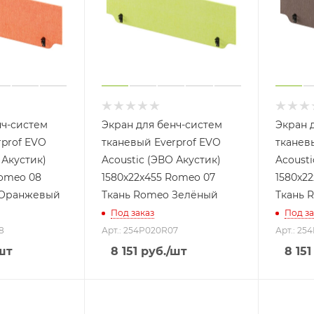
нч-систем
Экран для бенч-систем
Экран 
rprof EVO
тканевый Everprof EVO
тканев
 Акустик)
Acoustic (ЭВО Акустик)
Acousti
Romeo 08
1580х22x455 Romeo 07
1580х2
 Оранжевый
Ткань Romeo Зелёный
Ткань 
Под заказ
Под за
8
Арт.: 254P020R07
Арт.: 25
шт
8 151
руб.
/шт
8 151