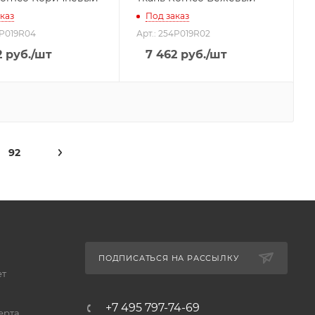
каз
Под заказ
4P019R04
Арт.: 254P019R02
2
руб.
/шт
7 462
руб.
/шт
92
ПОДПИСАТЬСЯ НА РАССЫЛКУ
ет
+7 495 797-74-69
ерта