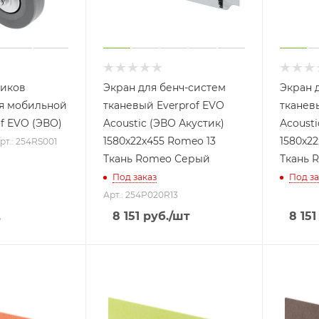
ликов
Экран для бенч-систем
Экран 
я мобильной
тканевый Everprof EVO
тканев
f EVO (ЭВО)
Acoustic (ЭВО Акустик)
Acousti
1580х22x455 Romeo 13
1580х22
рт.: 254RS001
Ткань Romeo Серый
Ткань 
Под заказ
Под за
Арт.: 254P020R13
.
8 151
руб.
/шт
8 151