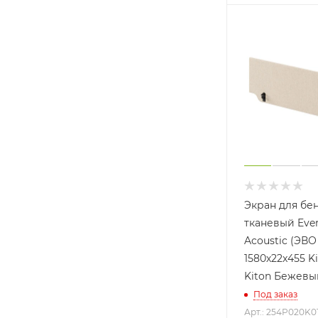
Экран для бе
тканевый Eve
Acoustic (ЭВО
1580х22x455 Ki
Kiton Бежевы
Под заказ
Арт.: 254P020K0