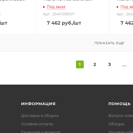
Под заказ
Под за
8
Арт.: 254P019R07
Арт.: 25
/шт
7 462
руб.
/шт
7 46
ПОКАЗАТЬ ЕЩЕ
1
2
3
ИНФОРМАЦИЯ
ПОМОЩЬ
Доставка и сборка
Вопрос-отв
Условия оплаты
Обзоры
Гарантия и возврат
Договор-оф