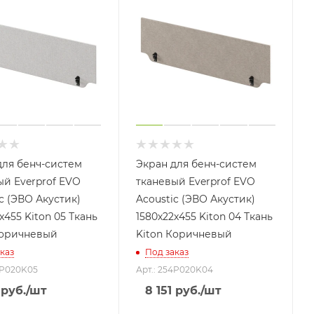
для бенч-систем
Экран для бенч-систем
ый Everprof EVO
тканевый Everprof EVO
c (ЭВО Акустик)
Acoustic (ЭВО Акустик)
x455 Kiton 05 Ткань
1580х22x455 Kiton 04 Ткань
Коричневый
Kiton Коричневый
каз
Под заказ
4P020K05
Арт.: 254P020K04
руб.
/шт
8 151
руб.
/шт