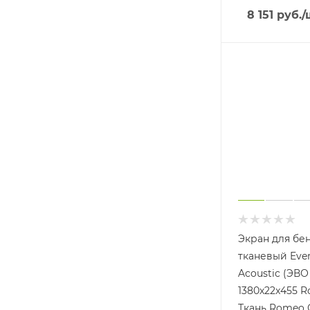
8 151
руб.
/
Экран для бе
тканевый Eve
Acoustic (ЭВО
1380х22x455 
Ткань Romeo