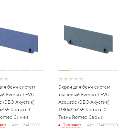
для бенч-систем
Экран для бенч-систем
ый Everprof EVO
тканевый Everprof EVO
c (ЭВО Акустик)
Acoustic (ЭВО Акустик)
x455 Romeo 11
1380х22x455 Romeo 10
Romeo Синий
Ткань Romeo Серый
каз
Арт.: 254P019R11
Под заказ
Арт.: 254P019R10