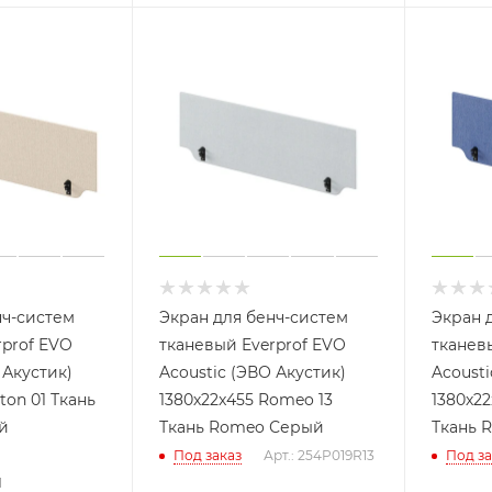
нч-систем
Экран для бенч-систем
Экран 
rprof EVO
тканевый Everprof EVO
тканев
 Акустик)
Acoustic (ЭВО Акустик)
Acousti
ton 01 Ткань
1380х22x455 Romeo 13
1380х22
й
Ткань Romeo Серый
Ткань 
Под заказ
Арт.: 254P019R13
Под за
1