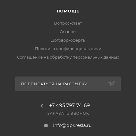
Линии», КИТ, «Байкал Сервис»). При наличии на
ПОМОЩЬ
складе передаём заказ в транспортную компанию
за 2–5 рабочих дней. Подробнее — в разделе
Вопрос-ответ
«Доставка».
Обзоры
Договор-оферта
Есть ли гарантия и возврат?
Политика конфиденциальности
Да, на товар действует гарантия производителя, а
Соглашение на обработку персональных данных
вернуть его можно по правилам магазина. Условия
— в разделе «Гарантия и возврат».
ПОДПИСАТЬСЯ НА РАССЫЛКУ
+7 495 797-74-69
ЗАКАЗАТЬ ЗВОНОК
info@qpkresla.ru