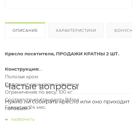
ОПИСАНИЕ
ХАРАКТЕРИСТИКИ
БОНУСНА
Кресло посетителя, ПРОДАЖИ КРАТНЫ 2 ШТ.
Конструкция:
Полозья хром
Частые вопросы
Подлокотники хром с чехлами
Ограничение по весу: 100 кг
Соответствует стандарту Bifma
Нужно ли собирать кресло или оно приходит
Гарантия: 24 мес.
готовым?
Материал обивки: эко.кожа
Кресло приходит в разобранном виде, поэтому
сборка потребуется. Вам понадобится выделить
Упаковка:
немного времени и инструменты.