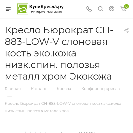
0
Кресло Бюрократ CH-
883-LOW-V слоновая
кость эко.кожа
низк.спин. полозья
металл хром Экокожа
—
—
—
Главная
Каталог
Кресла
Конференц кресла
—
Кресло Бюрократ CH-883-LOW-V слоновая кость эко.кожа
низк.спин. полозья металл хром