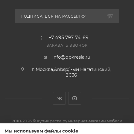
ПОДПИСАТЬСЯ НА РАССЫЛКУ
+7 495 797-74-69
ЗАКАЗАТЬ ЗВОНОК
info@qpkresla.ru
г. Москва,&nbsp;1-ый Нагатинский,
2C36
2010-2026 © КупиКресла.ру интернет-магазин мебели
ИП Пирожков Кирилл Сергеевич · ОГРНИП 313774626800150 ·
Мы используем файлы cookie
ИНН 774319727521