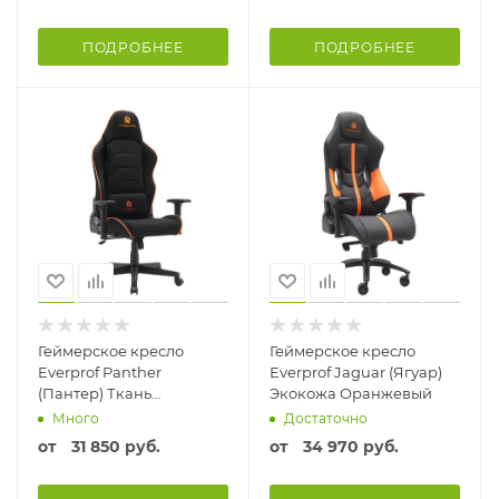
ПОДРОБНЕЕ
ПОДРОБНЕЕ
Геймерское кресло
Геймерское кресло
Everprof Panther
Everprof Jaguar (Ягуар)
(Пантер) Ткань
Экокожа Оранжевый
Оранжевый Черный
Много
Достаточно
от
31 850 руб.
от
34 970 руб.