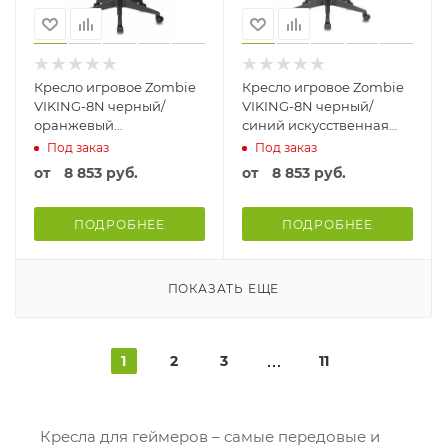
Кресло игровое Zombie
Кресло игровое Zombie
VIKING-8N черный/
VIKING-8N черный/
оранжевый
синий искусственная
искусственная кожа
кожа крестовина
Под заказ
Под заказ
крестовина пластик
пластик Черный / синий
от
8 853 руб.
от
8 853 руб.
Черный / оранжевый
ПОДРОБНЕЕ
ПОДРОБНЕЕ
ПОКАЗАТЬ ЕЩЕ
1
2
3
11
Кресла для геймеров – самые передовые и