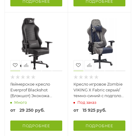
ПОДРОБНЕЕ
ПОДРОБНЕЕ
Геймерское кресло
Кресло игровое Zombie
Everprof Blackshot
VIKING X Fabric серый/
(Блэкшот) Экокожа
темно-синий с подголов.
Черный
крестовина пластик
Много
Под заказ
Ткань
от
29 250 руб.
от
15 925 руб.
ПОДРОБНЕЕ
ПОДРОБНЕЕ