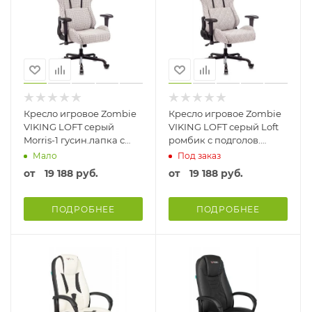
Кресло игровое Zombie
Кресло игровое Zombie
VIKING LOFT серый
VIKING LOFT серый Loft
Morris-1 гусин.лапка с
ромбик с подголов.
подголов. крестовина
крестовина металл
Мало
Под заказ
металл Ткань
Ткань
от
19 188 руб.
от
19 188 руб.
ПОДРОБНЕЕ
ПОДРОБНЕЕ