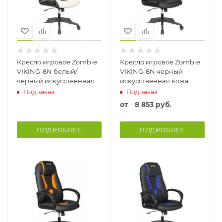
Кресло игровое Zombie
Кресло игровое Zombie
VIKING-8N белый/
VIKING-8N черный
черный искусственная
искусственная кожа
кожа крестовина
крестовина пластик
Под заказ
Под заказ
пластик Экокожа белый,
от
8 853 руб.
черный
ПОДРОБНЕЕ
ПОДРОБНЕЕ