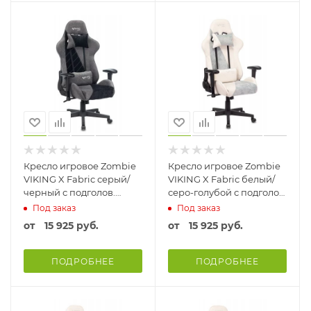
Кресло игровое Zombie
Кресло игровое Zombie
VIKING X Fabric серый/
VIKING X Fabric белый/
черный с подголов.
серо-голубой с подголов.
крестовина пластик
крестовина пластик
Под заказ
Под заказ
Ткань
Ткань
от
15 925 руб.
от
15 925 руб.
ПОДРОБНЕЕ
ПОДРОБНЕЕ