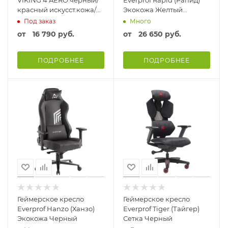
VIKING 4 AERO черный/
Everprof Rapid (Рапид)
красный искусст.кожа/
Экокожа Желтый
ткань с подголов.
Желтый/Черный
Под заказ
Много
крестовина пластик
от
16 790 руб.
от
26 650 руб.
Ткань/экокожа
ПОДРОБНЕЕ
ПОДРОБНЕЕ
Геймерское кресло
Геймерское кресло
Everprof Hanzo (Ханзо)
Everprof Tiger (Тайгер)
Экокожа Черный
Сетка Черный