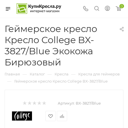
0
Геймерское кресло
Кресло College BX-
3827/Blue Экокожа
Бирюзовый
—
—
—
Главная
Каталог
Кресла
Кресла для геймеров
—
Геймерское кресло Кресло College BX-3827/Blue
Артикул:
BX-3827/Blue