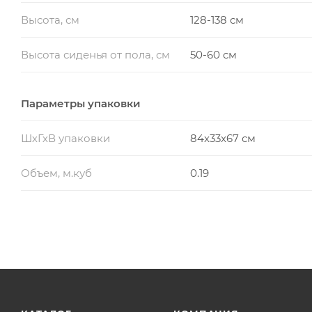
Высота, см
128-138 см
Высота сиденья от пола, см
50-60 см
Параметры упаковки
ШхГхВ упаковки
84x33x67 см
Объем, м.куб
0.19