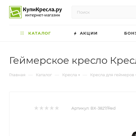
КАТАЛОГ
АКЦИИ
БОН
Геймерское кресло Крес
—
—
—
Главная
Каталог
Кресла
Кресла для геймеров
Артикул:
BX-3827/Red