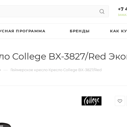
+7 
ЗАКА
УСНАЯ ПРОГРАММА
БРЕНДЫ
КАК К
ло College BX-3827/Red Эк
—
Геймерское кресло Кресло College BX-3827/Red