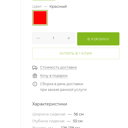
Цвет
—
Красный
В КОРЗИНУ
КУПИТЬ В 1 КЛИК
Стоимость доставки
Хочу в подарок
Сборка в день доставки
при заказе данной услуги
Характеристики
Ширина сиденья
—
56 см
Глубина сиденья
—
53 см
Высота, см
—
128-138 см