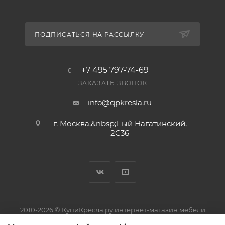
ПОДПИСАТЬСЯ НА РАССЫЛКУ
+7 495 797-74-69
ЗАКАЗАТЬ ЗВОНОК
info@qpkresla.ru
г. Москва,&nbsp;1-ый Нагатинский,
2C36
2010-2026 © КупиКресла.ру интернет-магазин мебели
ИП Пирожков Кирилл Сергеевич · ОГРНИП 313774626800150 ·