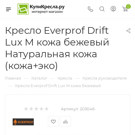
0
Кресло Everprof Drift
Lux M кожа бежевый
Натуральная кожа
(кожа+эко)
—
—
—
Главная
Каталог
Кресла
Кресла руководителя
—
Кресло Everprof Drift Lux M кожа бежевый
Артикул:
203046