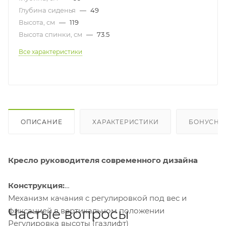
Глубина сиденья
—
49
Высота, см
—
119
Высота спинки, см
—
73.5
Все характеристики
ОПИСАНИЕ
ХАРАКТЕРИСТИКИ
БОНУСНА
Кресло руководителя современного дизайна
Конструкция:
Механизм качания с регулировкой под вес и
Частые вопросы
фиксацией в вертикальном положении
Регулировка высоты (газлифт)