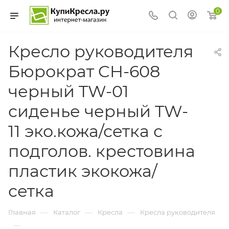
0
Кресло руководителя
Бюрократ CH-608
черный TW-01
сиденье черный TW-
11 эко.кожа/сетка с
подголов. крестовина
пластик экокожа/
сетка
—
—
—
Главная
Каталог
Кресла
Кресла руководителя
—