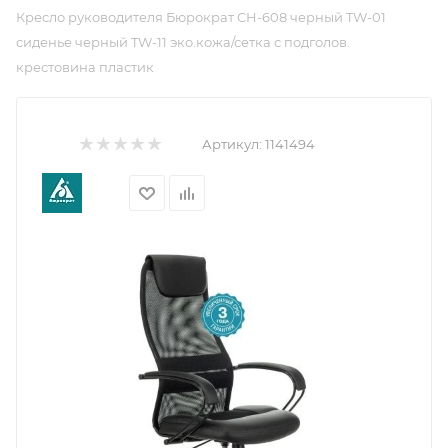
Кресло руководителя Бюрократ CH-608 черный TW-01
сиденье черный TW-11 эко.кожа/сетка с подголов.
крестовина пластик
Артикул:
1141494