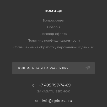
«Доставка».
ПОМОЩЬ
Есть ли гарантия и возврат?
Вопрос-ответ
Да, на товар действует гарантия производителя, а
вернуть его можно по правилам магазина. Условия
Обзоры
— в разделе «Гарантия и возврат».
Договор-оферта
Политика конфиденциальности
Соглашение на обработку персональных данных
ПОДПИСАТЬСЯ НА РАССЫЛКУ
+7 495 797-74-69
ЗАКАЗАТЬ ЗВОНОК
info@qpkresla.ru