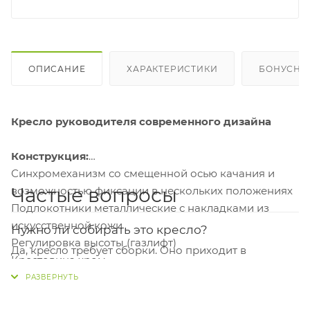
ОПИСАНИЕ
ХАРАКТЕРИСТИКИ
БОНУСНА
Кресло руководителя современного дизайна
Конструкция:
Синхромеханизм со смещенной осью качания и
Частые вопросы
возможностью фиксации в нескольких положениях
Подлокотники металлические с накладками из
искусственной кожи
Нужно ли собирать это кресло?
Регулировка высоты (газлифт)
Да, кресло требует сборки. Оно приходит в
Крестовина хром
разобранном виде, вам нужно будет его собрать
Колеса для паркета / ламината
самостоятельно по инструкции.
Ограничение по весу: 120 кг