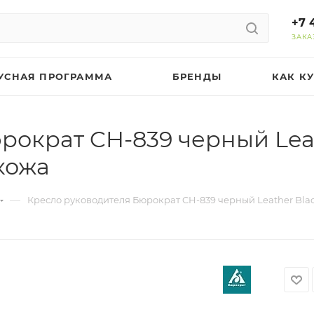
+7 
ЗАКА
УСНАЯ ПРОГРАММА
БРЕНДЫ
КАК К
рократ CH-839 черный Leat
кожа
—
Кресло руководителя Бюрократ CH-839 черный Leather Blac