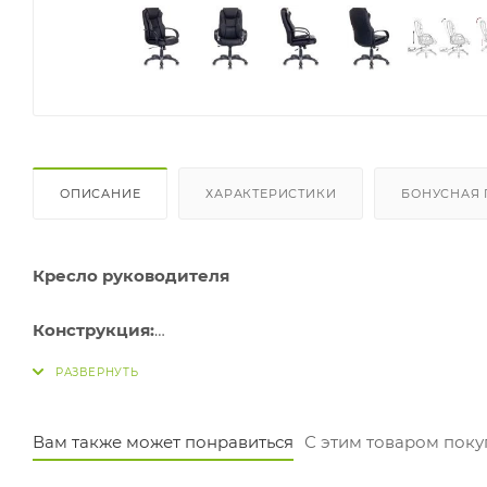
ОПИСАНИЕ
ХАРАКТЕРИСТИКИ
БОНУСНАЯ
Кресло руководителя
Конструкция:
Механизм качания с возможностью фиксации в раб
Регулировка высоты (газлифт)
Крестовина пластиковая
Подлокотники пластиковые
Вам также может понравиться
С этим товаром пок
Ограничение по весу: 120 кг