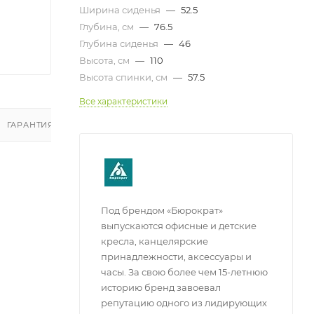
Ширина сиденья
—
52.5
Глубина, см
—
76.5
Глубина сиденья
—
46
Высота, см
—
110
Высота спинки, см
—
57.5
Все характеристики
ГАРАНТИЯ И ВОЗВРАТ
ОТЗЫВЫ
Под брендом «Бюрократ»
выпускаются офисные и детские
кресла, канцелярские
принадлежности, аксессуары и
часы. За свою более чем 15-летнюю
историю бренд завоевал
репутацию одного из лидирующих