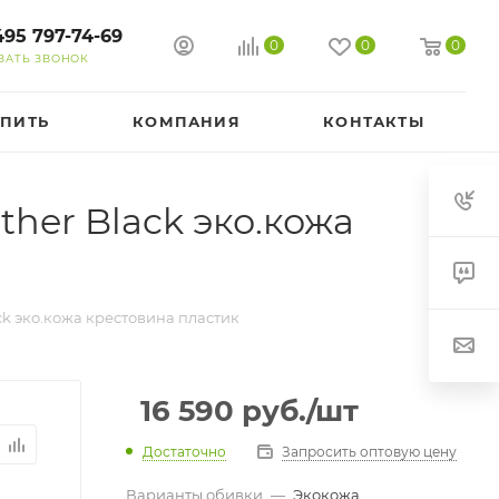
495 797-74-69
0
0
0
ЗАТЬ ЗВОНОК
УПИТЬ
КОМПАНИЯ
КОНТАКТЫ
her Black эко.кожа
k эко.кожа крестовина пластик
16 590
руб.
/шт
Достаточно
Запросить оптовую цену
Варианты обивки
—
Экокожа