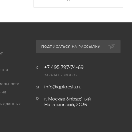
ПОДПИСАТЬСЯ НА РАССЫЛКУ
ет
+7 495 797-74-69
ерта
ЗАКАЗАТЬ ЗВОНОК
альности
info@qpkresla.ru
 на
г. Москва,&nbsp;1-ый
ых данных
Нагатинский, 2C36