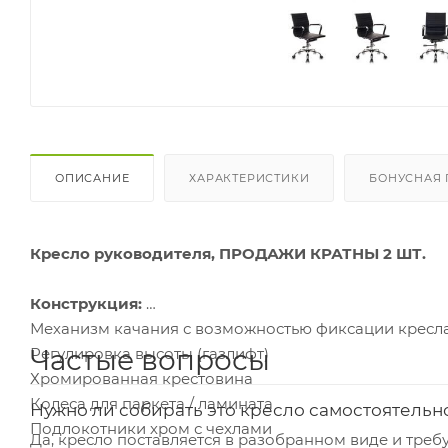
ОПИСАНИЕ
ХАРАКТЕРИСТИКИ
БОНУСНАЯ
Кресло руководителя, ПРОДАЖИ КРАТНЫ 2 ШТ.
Конструкция:
Механизм качания с возможностью фиксации кресл
Частые вопросы
Регулировка высоты (газлифт)
Хромированная крестовина
Колеса для паркета / ламината
Нужно ли собирать это кресло самостоятельн
Подлокотники хром с чехлами
Да, кресло поставляется в разобранном виде и треб