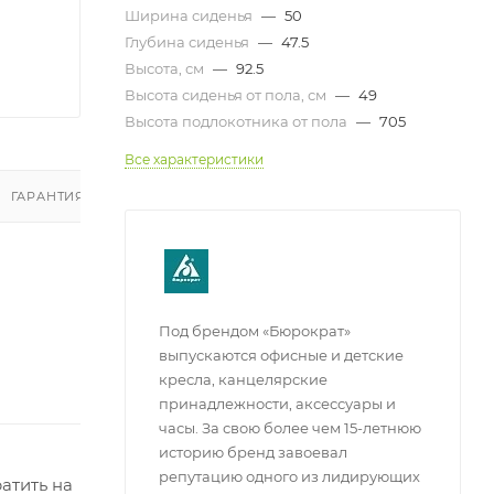
Ширина сиденья
—
50
Глубина сиденья
—
47.5
Высота, см
—
92.5
Высота сиденья от пола, см
—
49
Высота подлокотника от пола
—
705
Все характеристики
ГАРАНТИЯ И ВОЗВРАТ
ОТЗЫВЫ
Под брендом «Бюрократ»
выпускаются офисные и детские
кресла, канцелярские
принадлежности, аксессуары и
часы. За свою более чем 15-летнюю
историю бренд завоевал
репутацию одного из лидирующих
атить на