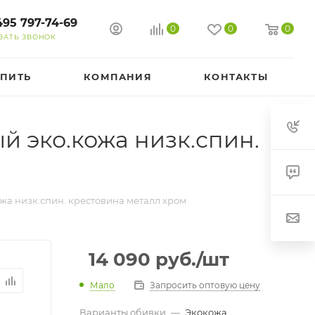
495 797-74-69
0
0
0
ЗАТЬ ЗВОНОК
УПИТЬ
КОМПАНИЯ
КОНТАКТЫ
 эко.кожа низк.спин.
а низк.спин. крестовина металл хром
14 090
руб.
/шт
Мало
Запросить оптовую цену
Варианты обивки
—
Экокожа