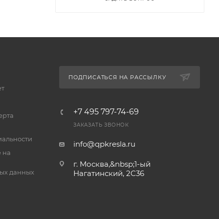
их лиц —
ИТ,
одробнее
ПОДПИСАТЬСЯ НА РАССЫЛКУ
ет
+7 495 797-74-69
ерта
ЗАКАЗАТЬ ЗВОНОК
зделе
альности
info@qpkresla.ru
 на
г. Москва,&nbsp;1-ый
ых данных
Нагатинский, 2C36