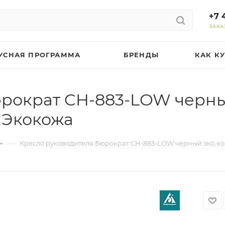
+7 
ЗАКА
УСНАЯ ПРОГРАММА
БРЕНДЫ
КАК К
рократ CH-883-LOW черный
 Экокожа
—
Кресло руководителя Бюрократ CH-883-LOW черный эко.кож