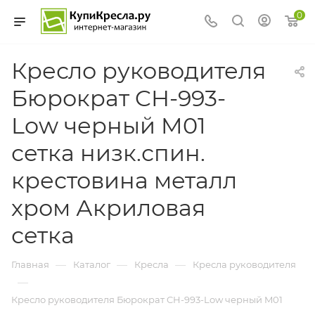
0
Кресло руководителя
Бюрократ CH-993-
Low черный M01
сетка низк.спин.
крестовина металл
хром Акриловая
сетка
—
—
—
Главная
Каталог
Кресла
Кресла руководителя
—
Кресло руководителя Бюрократ CH-993-Low черный M01