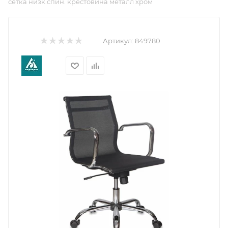
сетка низк.спин. крестовина металл хром
Артикул:
849780