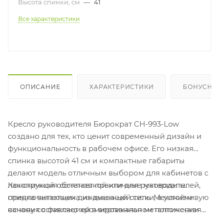
Высота спинки, см
—
41
Все характеристики
ОПИСАНИЕ
ХАРАКТЕРИСТИКИ
БОНУСНА
Кресло руководителя Бюрократ CH-993-Low
создано для тех, кто ценит современный дизайн и
функциональность в рабочем офисе. Его низкая
спинка высотой 41 см и компактные габариты
делают модель отличным выбором для кабинетов с
Конструкция сочетает практичные материалы:
лаконичной обстановкой или для руководителей,
спинка выполнена из дышащей сетки, а устойчивую
предпочитающих динамичный стиль. Механизм
основу составляет хромированная металлическая
качания с фиксацией в вертикальном положении