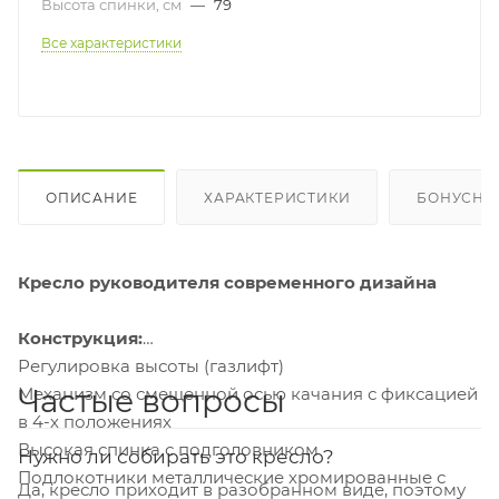
Высота спинки, см
—
79
Все характеристики
ОПИСАНИЕ
ХАРАКТЕРИСТИКИ
БОНУСНА
Кресло руководителя современного дизайна
Конструкция:
Регулировка высоты (газлифт)
Частые вопросы
Механизм со смещенной осью качания с фиксацией
в 4-х положениях
Высокая спинка с подголовником
Нужно ли собирать это кресло?
Подлокотники металлические хромированные с
Да, кресло приходит в разобранном виде, поэтому