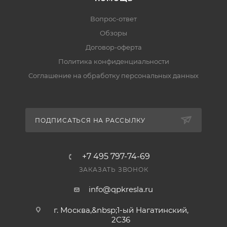
— транспортными компаниями (ПЭК, «Деловые
Линии», КИТ, «Байкал Сервис»). При наличии на
Вопрос-ответ
складе передаём заказ в транспортную компанию
Обзоры
за 2–5 рабочих дней. Подробнее — в разделе
Договор-оферта
«Доставка».
Политика конфиденциальности
Соглашение на обработку персональных данных
Есть ли гарантия и возврат?
Да, на товар действует гарантия производителя, а
вернуть его можно по правилам магазина. Условия
— в разделе «Гарантия и возврат».
ПОДПИСАТЬСЯ НА РАССЫЛКУ
+7 495 797-74-69
ЗАКАЗАТЬ ЗВОНОК
info@qpkresla.ru
г. Москва,&nbsp;1-ый Нагатинский,
2C36