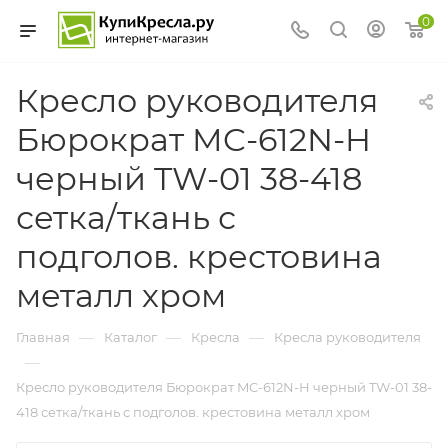
0
Кресло руководителя
Бюрократ MC-612N-H
черный TW-01 38-418
сетка/ткань с
подголов. крестовина
металл хром
—
—
—
Главная
Каталог
Кресла
Кресла руководителя
—
Кресло руководителя Бюрократ MC-612N-H черный TW-01 38-
418 сетка/ткань с подголов. крестовина металл хром