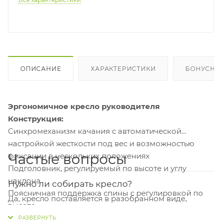
ОПИСАНИЕ
ХАРАКТЕРИСТИКИ
БОНУСНА
Эргономичное кресло руководителя
Конструкция:
Синхромеханизм качания с автоматической
настройкой жесткости под вес и возможностью
Частые вопросы
фиксации в нескольких положениях
Подголовник, регулируемый по высоте и углу
наклона
Нужно ли собирать кресло?
Поясничная поддержка спины с регулировкой по
Да, кресло поставляется в разобранном виде,
высоте
поэтому потребуется самостоятельная сборка. Все
Регулировка глубины сиденья(СЛАЙДЕР)