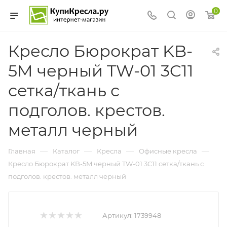
0
Кресло Бюрократ KB-
5M черный TW-01 3C11
сетка/ткань с
подголов. крестов.
металл черный
—
—
—
—
Главная
Каталог
Кресла
Офисные кресла
Кресло Бюрократ KB-5M черный TW-01 3C11 сетка/ткань с
подголов. крестов. металл черный
Артикул:
1739948