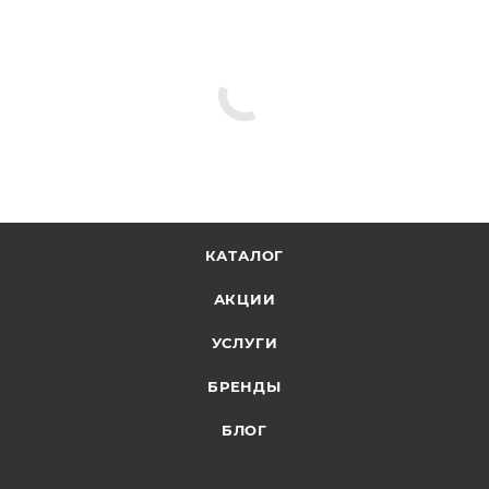
практикой для подобной мебели. При выборе стоит
учитывать габариты изделия: его общая ширина
составляет 62 см, а высота — 110 см, поэтому важно
заранее оценить наличие свободного пространства
вокруг рабочего стола.
КАТАЛОГ
АКЦИИ
УСЛУГИ
БРЕНДЫ
БЛОГ