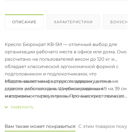
ОПИСАНИЕ
ХАРАКТЕРИСТИКИ
БОНУСНА
Кресло Бюрократ KB-5M — отличный выбор для
организации рабочего места в офисе или дома. Оно
рассчитано на пользователей весом до 120 кг и
обладает классической эргономичной формой с
подголовником и подлокотниками, что
Модель выполнена в строгом черном цвете, в
обеспечивает комфортную поддержку в течение
отделке использованы комбинированные
долгого рабочего дня. Широкое сиденье 49 на 39 см
материалы — сетка и ткань. Прочная крестовина из
и возможность регулировки его высоты от пола (от
черной стали обеспечивает устойчивость и
41 см) позволяют удобно разместиться
долговечность конструкции. Обратите внимание,
пользователям разного телосложения. Кресло
что кресло поставляется в разобранном виде и
подойдет тем, кто ценит надежность и практичность
требует сборки, что является стандартной
в повседневной работе за компьютером.
Вам также может понравиться
С этим товаром покуп