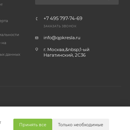
ет
+7 495 797-74-69
ерта
ЗАКАЗАТЬ ЗВОНОК
альности
info@qpkresla.ru
 на
г. Москва,&nbsp;1-ый
ых данных
Нагатинский, 2C36
т
Принять все
Только необходимые