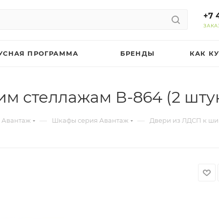
+7 
ЗАКА
УСНАЯ ПРОГРАММА
БРЕНДЫ
КАК К
м стеллажам В-864 (2 шту
—
—
 Авантаж
Шкафы серия Авантаж
Двери из ЛДСП к ши