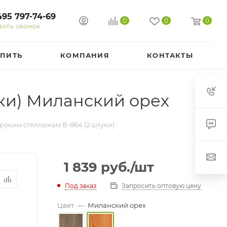
495 797-74-69
0
0
0
ЗАТЬ ЗВОНОК
УПИТЬ
КОМПАНИЯ
КОНТАКТЫ
ки) Миланский орех
роким стеллажам В-864 (2 штуки)
1 839
руб.
/шт
Под заказ
Запросить оптовую цену
Цвет
—
Миланский орех