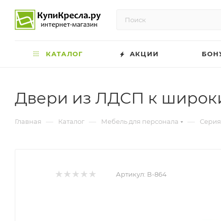
КАТАЛОГ
АКЦИИ
БОН
Двери из ЛДСП к широки
—
—
—
Главная
Каталог
Мебель для персонала
Серия
Артикул:
В-864