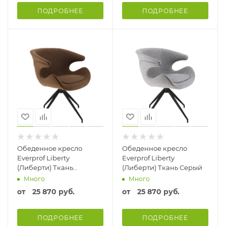
ПОДРОБНЕЕ
ПОДРОБНЕЕ
Обеденное кресло
Обеденное кресло
Everprof Liberty
Everprof Liberty
(Либерти) Ткань
(Либерти) Ткань Серый
Коричневый
Много
Много
от
25 870 руб.
от
25 870 руб.
ПОДРОБНЕЕ
ПОДРОБНЕЕ