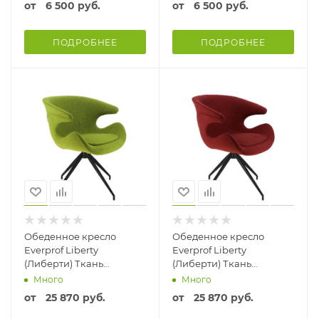
от
6 500 руб.
от
6 500 руб.
ПОДРОБНЕЕ
ПОДРОБНЕЕ
Обеденное кресло
Обеденное кресло
Everprof Liberty
Everprof Liberty
(Либерти) Ткань
(Либерти) Ткань
Зеленый Зелёный
Бургунди Бургунди/
Много
Много
Бордовый
от
25 870 руб.
от
25 870 руб.