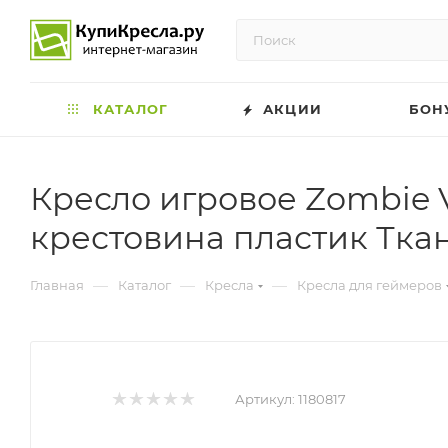
КАТАЛОГ
АКЦИИ
БОН
Кресло игровое Zombie 
крестовина пластик Тка
—
—
—
Главная
Каталог
Кресла
Кресла для геймеров
Артикул:
1180817