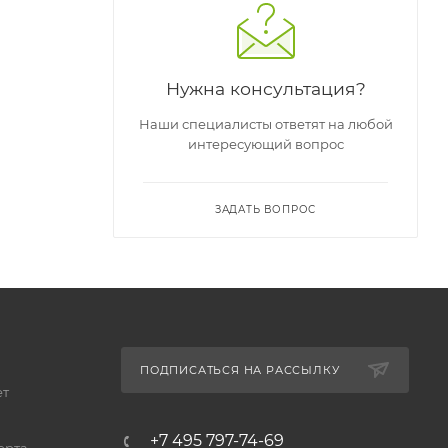
Нужна консультация?
ателей.
Наши специалисты ответят на любой
интересующий вопрос
ности и
ЗАДАТЬ ВОПРОС
анства,
.
ПОДПИСАТЬСЯ НА РАССЫЛКУ
ет
ой
+7 495 797-74-69