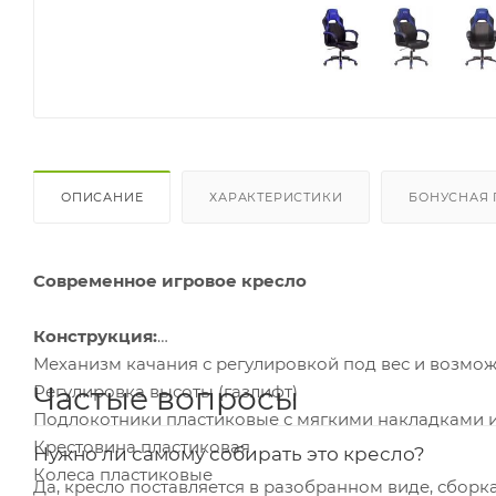
ОПИСАНИЕ
ХАРАКТЕРИСТИКИ
БОНУСНАЯ
Современное игровое кресло
Конструкция:
Механизм качания с регулировкой под вес и возмо
Частые вопросы
Регулировка высоты (газлифт)
Подлокотники пластиковые с мягкими накладками и
Крестовина пластиковая
Нужно ли самому собирать это кресло?
Колеса пластиковые
Да, кресло поставляется в разобранном виде, сборка