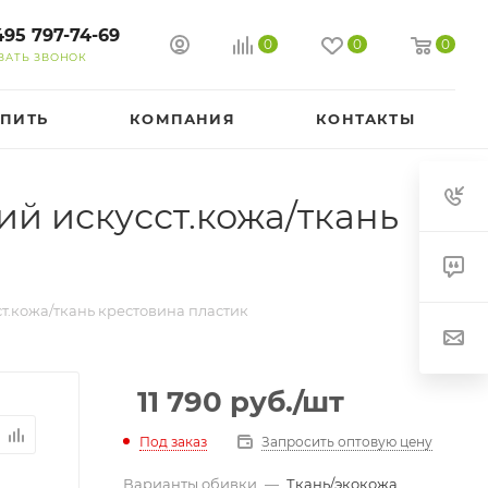
495 797-74-69
0
0
0
ЗАТЬ ЗВОНОК
УПИТЬ
КОМПАНИЯ
КОНТАКТЫ
й искусст.кожа/ткань
т.кожа/ткань крестовина пластик
11 790
руб.
/шт
Под заказ
Запросить оптовую цену
Варианты обивки
—
Ткань/экокожа