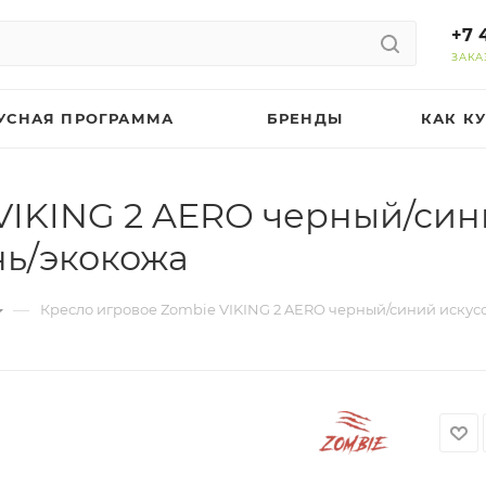
+7 
ЗАКА
УСНАЯ ПРОГРАММА
БРЕНДЫ
КАК К
VIKING 2 AERO черный/сини
нь/экокожа
—
Кресло игровое Zombie VIKING 2 AERO черный/синий искусс