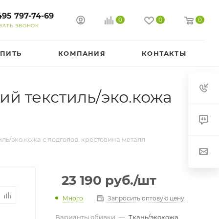
495 797-74-69
0
0
0
ЗАТЬ ЗВОНОК
УПИТЬ
КОМПАНИЯ
КОНТАКТЫ
ий текстиль/эко.кожа
иль/эко.кожа с подголов. крестовина металл
23 190
руб.
/шт
Много
Запросить оптовую цену
Варианты обивки
—
Ткань/экокожа