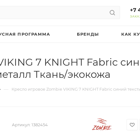
+7 
ЗАКА
УСНАЯ ПРОГРАММА
БРЕНДЫ
КАК К
IKING 7 KNIGHT Fabric син
металл Ткань/экокожа
—
Кресло игровое Zombie VIKING 7 KNIGHT Fabric синий текст
Артикул:
1382454