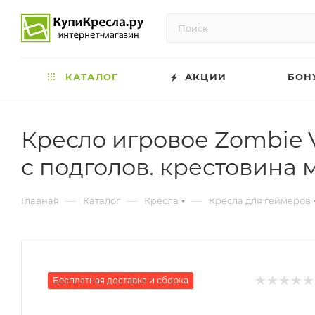
КАТАЛОГ
АКЦИИ
БОН
Кресло игровое Zombie V
с подголов. крестовина 
—
—
—
Главная
Каталог
Кресла
Кресла для геймеров
Бесплатная доставка и сборка