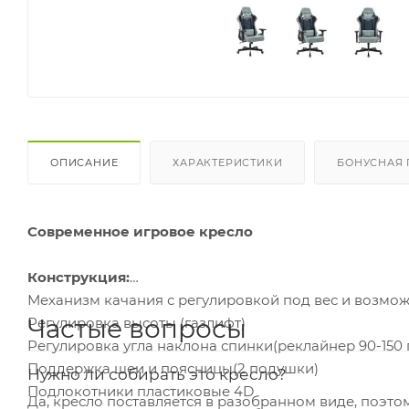
ОПИСАНИЕ
ХАРАКТЕРИСТИКИ
БОНУСНАЯ
Современное игровое кресло
Конструкция:
Механизм качания с регулировкой под вес и возмо
Частые вопросы
Регулировка высоты (газлифт)
Регулировка угла наклона спинки(реклайнер 90-150 
Поддержка шеи и поясницы(2 подушки)
Нужно ли собирать это кресло?
Подлокотники пластиковые 4D
Да, кресло поставляется в разобранном виде, поэтом