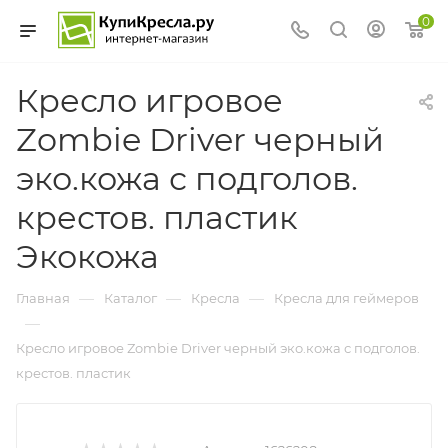
0
Кресло игровое
Zombie Driver черный
эко.кожа с подголов.
крестов. пластик
Экокожа
—
—
—
Главная
Каталог
Кресла
Кресла для геймеров
—
Кресло игровое Zombie Driver черный эко.кожа с подголов.
крестов. пластик