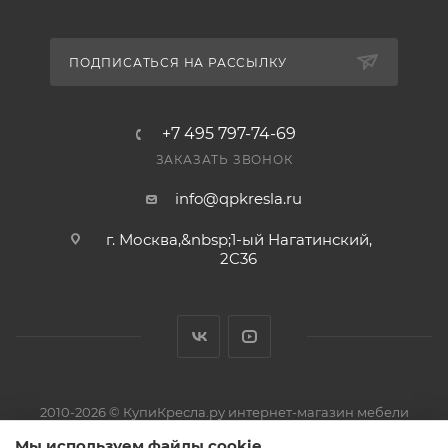
Как вы доставляете?
По Москве и области — курьером; по России и СНГ
ПОДПИСАТЬСЯ НА РАССЫЛКУ
— транспортными компаниями (ПЭК, «Деловые
Линии», КИТ, «Байкал Сервис»). При наличии на
складе передаём заказ в транспортную компанию
+7 495 797-74-69
за 2–5 рабочих дней. Подробнее — в разделе
ЗАКАЗАТЬ ЗВОНОК
«Доставка».
info@qpkresla.ru
Есть ли гарантия и возврат?
г. Москва,&nbsp;1-ый Нагатинский,
Да, на товар действует гарантия производителя, а
2C36
вернуть его можно по правилам магазина. Условия
— в разделе «Гарантия и возврат».
2010-2026 © КупиКресла.ру интернет-магазин мебели
ИП Пирожков Кирилл Сергеевич · ОГРНИП 313774626800150 ·
Мы используем файлы cookie