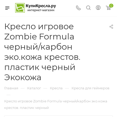
0
Кресло игровое
Zombie Formula
черный/карбон
эко.кожа крестов.
пластик черный
Экокожа
—
—
—
Главная
Каталог
Кресла
Кресла для геймеров
—
Кресло игровое Zombie Formula черный/карбон эко.кожа
крестов. пластик черный