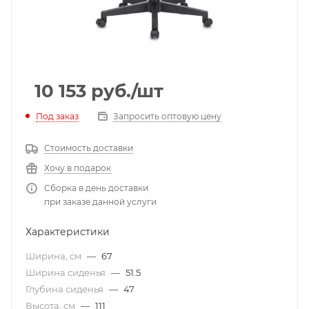
10 153
руб.
/шт
Под заказ
Запросить оптовую цену
Стоимость доставки
Хочу в подарок
Сборка в день доставки
при заказе данной услуги
Характеристики
Ширина, см
—
67
Ширина сиденья
—
51.5
Глубина сиденья
—
47
Высота, см
—
111