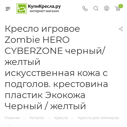
0
Кресло игровое
Zombie HERO
CYBERZONE черный/
желтый
искусственная кожа с
подголов. крестовина
пластик Экокожа
Черный / желтый
—
—
—
Главная
Каталог
Кресла
Кресла для геймеров
—