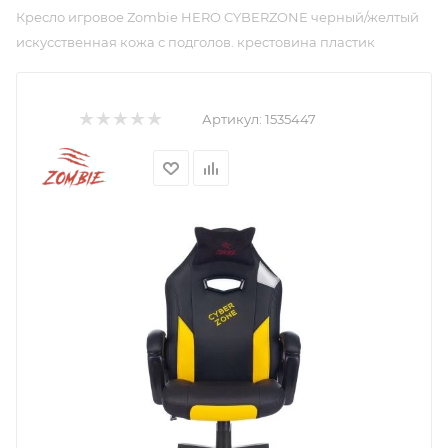
Кресло игровое Zombie HERO CYBERZONE черный/желтый
искусственная кожа с подголов. крестовина пластик
Артикул:
1535447