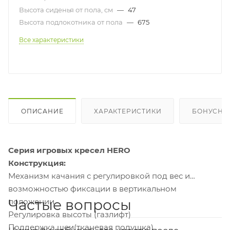
Высота сиденья от пола, см
—
47
Высота подлокотника от пола
—
675
Все характеристики
ОПИСАНИЕ
ХАРАКТЕРИСТИКИ
БОНУСНА
Серия игровых кресел HERO
Конструкция:
Механизм качания с регулировкой под вес и
возможностью фиксации в вертикальном
Частые вопросы
положении
Регулировка высоты (газлифт)
Поддержка шеи(тканевая подушка)