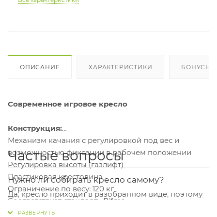
ОПИСАНИЕ
ХАРАКТЕРИСТИКИ
БОНУСНА
Современное игровое кресло
Конструкция:
Механизм качания с регулировкой под вес и
Частые вопросы
возможностью фиксации в рабочем положении
Регулировка высоты (газлифт)
Пластиковая крестовина
Нужно ли собирать кресло самому?
Ограничение по весу: 120 кг
Да, кресло приходит в разобранном виде, поэтому
Соответствует стандарту Bifma
потребуется самостоятельная сборка. Это
Гарантия: 24 мес.