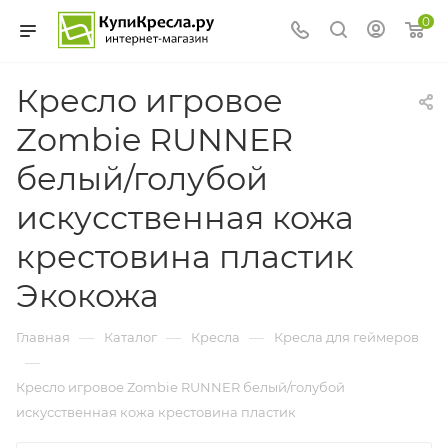
0
Кресло игровое
Zombie RUNNER
белый/голубой
искусственная кожа
крестовина пластик
Экокожа
—
—
—
Главная
Каталог
Кресла
Кресла для геймеров
—
Кресло игровое Zombie RUNNER белый/голубой
искусственная кожа крестовина пластик