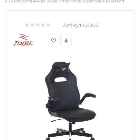
600 искусственная кожа с подголов. крестовина металл
Артикул:
1508130