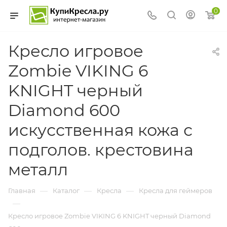
0
Кресло игровое
Zombie VIKING 6
KNIGHT черный
Diamond 600
искусственная кожа с
подголов. крестовина
металл
—
—
—
Главная
Каталог
Кресла
Кресла для геймеров
—
Кресло игровое Zombie VIKING 6 KNIGHT черный Diamond