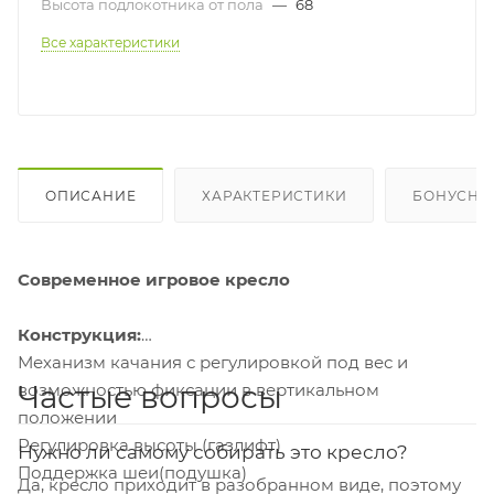
Высота подлокотника от пола
—
68
Все характеристики
ОПИСАНИЕ
ХАРАКТЕРИСТИКИ
БОНУСНА
Современное игровое кресло
Конструкция:
Механизм качания с регулировкой под вес и
Частые вопросы
возможностью фиксации в вертикальном
положении
Регулировка высоты (газлифт)
Нужно ли самому собирать это кресло?
Поддержка шеи(подушка)
Да, кресло приходит в разобранном виде, поэтому