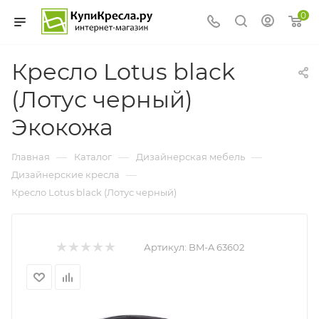
0
Кресло Lotus black
(Лотус черный)
Экокожа
—
—
—
Главная
Каталог
Дизайнерская мебель
—
Дизайнерские кресла
Кресло Lotus black (Лотус черный)
Артикул:
BM-A 63602