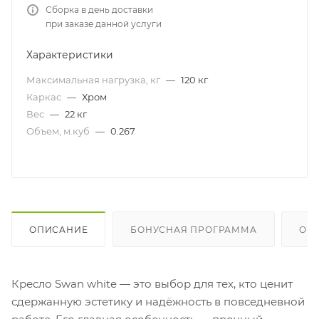
Сборка в день доставки
при заказе данной услуги
Характеристики
Максимальная нагрузка, кг
—
120 кг
Каркас
—
Хром
Вес
—
22 кг
Объем, м.куб
—
0.267
ОПИСАНИЕ
БОНУСНАЯ ПРОГРАММА
ОП
Кресло Swan white — это выбор для тех, кто ценит
сдержанную эстетику и надёжность в повседневной