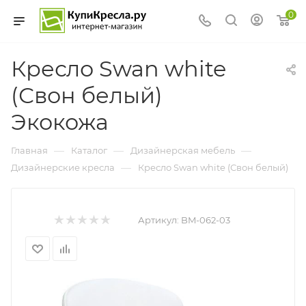
0
Кресло Swan white
(Свон белый)
Экокожа
—
—
—
Главная
Каталог
Дизайнерская мебель
—
Дизайнерские кресла
Кресло Swan white (Свон белый)
Артикул:
BM-062-03