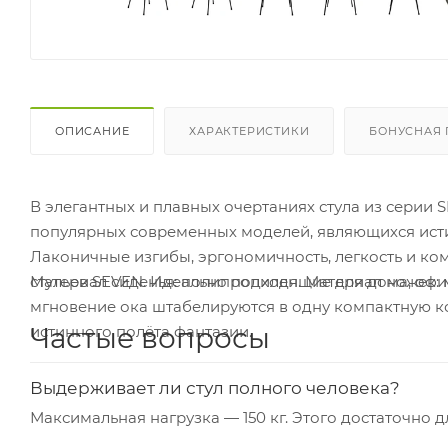
ОПИСАНИЕ
ХАРАКТЕРИСТИКИ
БОНУСНАЯ
В элегантных и плавных очертаниях стула из серии 
популярных современных моделей, являющихся ист
Лаконичные изгибы, эргономичность, легкость и ком
стульев SEVEN. Идеально подходящие для дома, офис
мгновение ока штабелируются в одну компактную к
Частые вопросы
истинного полёта фантазии.
Выдерживает ли стул полного человека?
Максимальная нагрузка — 150 кг. Этого достаточно 
лимит под вашу ситуацию.