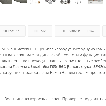
 ПРОГРАММА
ОПЛАТА
ДОСТАВКА И СБОРКА
SEVEN внимательный ценитель сразу узнает одну из самы
инным эталоном скандинавской простоты и функционал
пактность – вот, пожалуй, главные отличительные особе
а, а также для общественных пространств, стулья SEVEN
Материал сиденья: полипропилен. Материал ножек: металл Размеры, см: Ш48 х Г53х
онструкцию, предоставляя Вам и Вашим гостям простор
для большинства взрослых людей. Проверьте, подходит ли