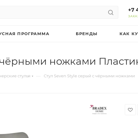
+7 
ЗАКА
УСНАЯ ПРОГРАММА
БРЕНДЫ
КАК К
 с чёрными ножками Пласти
—
ерские стулья
Стул Seven Style серый с чёрными ножками