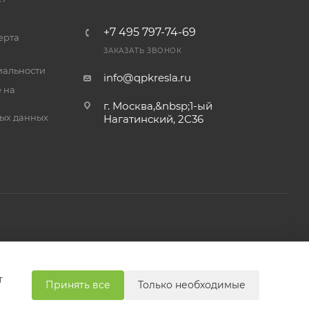
+7 495 797-74-69
ерта
их лиц —
ЗАКАЗАТЬ ЗВОНОК
альности
info@qpkresla.ru
 на
г. Москва,&nbsp;1-ый
ИТ,
ых данных
Нагатинский, 2C36
одробнее
зделе
т
Принять все
Только необходимые