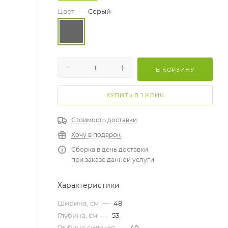
Цвет
—
Серый
В КОРЗИНУ
КУПИТЬ В 1 КЛИК
Стоимость доставки
Хочу в подарок
Сборка в день доставки
при заказе данной услуги
Характеристики
Ширина, см
—
48
Глубина, см
—
53
Глубина сиденья
—
40