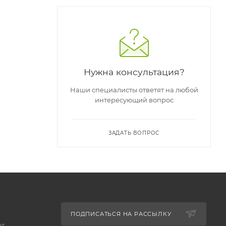
не
Нужна консультация?
Наши специалисты ответят на любой
толом и
интересующий вопрос
ЗАДАТЬ ВОПРОС
са —
ой
ПОДПИСАТЬСЯ НА РАССЫЛКУ
ет