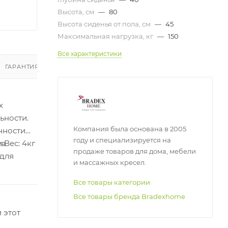
Высота, см
—
80
Высота сиденья от пола, см
—
45
Максимальная нагрузка, кг
—
150
Все характеристики
ГАРАНТИЯ И ВОЗВРАТ
ОТЗЫВЫ
х
ьности.
Компания была основана в 2005
нности
году и специализируется на
 в
 В80 Высота сиденья: 45см Вес: 4кг
продаже товаров для дома, мебели
 для
и массажных кресел.
Все товары категории
Все товары бренда Bradexhome
 этот