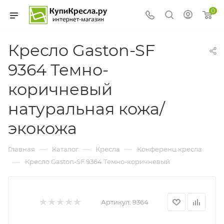
0
Кресло Gaston-SF
9364 Темно-
коричневый
натуральная кожа/
экокожа
—
—
—
Главная
Каталог
Кресла
Конференц кресла
—
Кресло Gaston-SF 9364 Темно-коричневый
Артикул:
9364