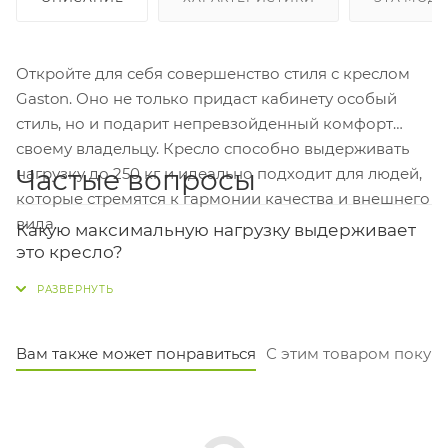
Откройте для себя совершенство стиля с креслом
Gaston. Оно не только придаст кабинету особый
стиль, но и подарит непревзойденный комфорт
своему владельцу. Кресло способно выдерживать
Частые вопросы
нагрузку до 250 кг и идеально подходит для людей,
которые стремятся к гармонии качества и внешнего
вида.
Какую максимальную нагрузку выдерживает
это кресло?
Кресло рассчитано на нагрузку до 250 кг. Оно
подходит для пользователей с разным весом.
Вам также может понравиться
С этим товаром покуп
Из какого материала сделан каркас?
Каркас кресла выполнен из алюминиевой рамы. Это
обеспечивает ему прочность и небольшой вес.