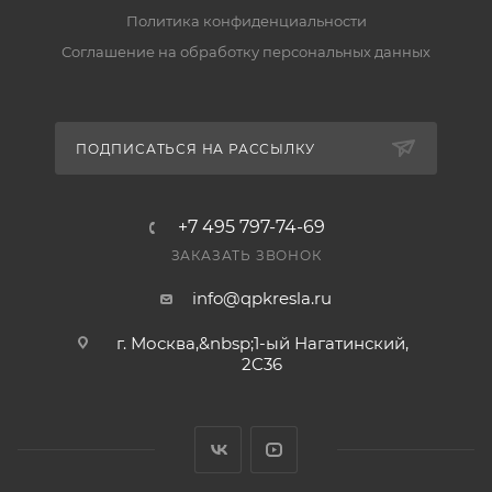
складе передаём заказ в транспортную компанию
Политика конфиденциальности
за 2–5 рабочих дней. Подробнее — в разделе
Соглашение на обработку персональных данных
«Доставка».
Есть ли гарантия и возврат?
ПОДПИСАТЬСЯ НА РАССЫЛКУ
Да, на товар действует гарантия производителя, а
вернуть его можно по правилам магазина. Условия
— в разделе «Гарантия и возврат».
+7 495 797-74-69
ЗАКАЗАТЬ ЗВОНОК
info@qpkresla.ru
г. Москва,&nbsp;1-ый Нагатинский,
2C36