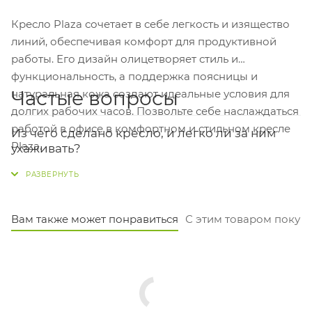
Кресло Plaza сочетает в себе легкость и изящество
линий, обеспечивая комфорт для продуктивной
работы. Его дизайн олицетворяет стиль и
функциональность, а поддержка поясницы и
Частые вопросы
натуральная кожа создают идеальные условия для
долгих рабочих часов. Позвольте себе наслаждаться
работой в офисе в комфортном и стильном кресле
Из чего сделано кресло, и легко ли за ним
Plaza.
ухаживать?
Каркас кресла выполнен из алюминиевой рамы, что
обеспечивает лёгкость и прочность. Обивка — из
практичного белого материала, который легко
Вам также может понравиться
С этим товаром покуп
протирать от пыли или пятен.
На какой рост и вес рассчитано это кресло?
Кресло выдерживает нагрузку до 120 кг. Высота
сиденья от пола — 44 см, ширина сиденья — 49 см, а