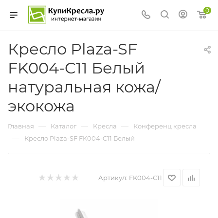
0
Кресло Plaza-SF
FK004-C11 Белый
натуральная кожа/
экокожа
—
—
—
Главная
Каталог
Кресла
Конференц кресла
—
Кресло Plaza-SF FK004-C11 Белый
Артикул:
FK004-C11