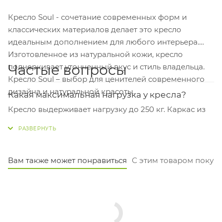
Кресло Soul - сочетание современных форм и
классических материалов делает это кресло
идеальным дополнением для любого интерьера.
Изготовленное из натуральной кожи, кресло
Частые вопросы
подчеркивает утонченный вкус и стиль владельца.
Кресло Soul – выбор для ценителей современного
дизайна и натуральной красоты.
Какая максимальная нагрузка у кресла?
Кресло выдерживает нагрузку до 250 кг. Каркас из
алюминия обеспечивает прочность и надёжность.
Какие размеры у сиденья, удобно ли будет
сидеть?
Вам также может понравиться
С этим товаром покуп
Сиденье довольно просторное: ширина 55 см и
глубина 45 см. Высота от пола — 44 см, а спинка — 51
см, что подходит для большинства пользователей.