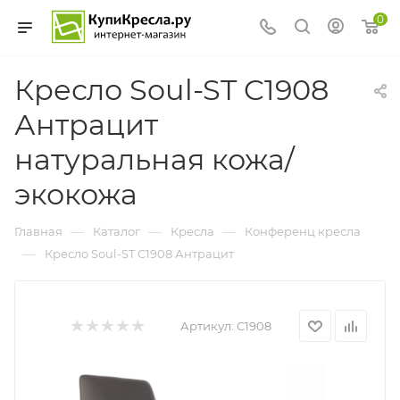
0
Кресло Soul-ST C1908
Антрацит
натуральная кожа/
экокожа
—
—
—
Главная
Каталог
Кресла
Конференц кресла
—
Кресло Soul-ST C1908 Антрацит
Артикул:
C1908