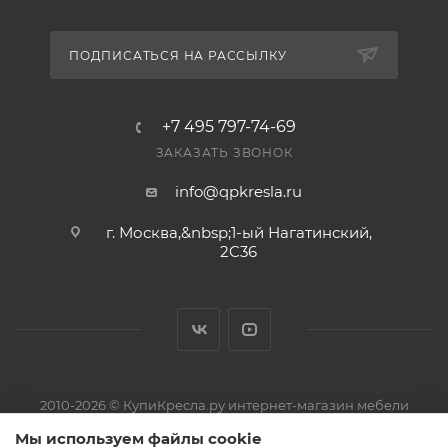
ПОДПИСАТЬСЯ НА РАССЫЛКУ
+7 495 797-74-69
ЗАКАЗАТЬ ЗВОНОК
info@qpkresla.ru
г. Москва,&nbsp;1-ый Нагатинский,
2C36
2010-2026 © КупиКресла.ру интернет-магазин мебели
ИП Пирожков Кирилл Сергеевич · ОГРНИП 313774626800150 ·
Мы используем файлы cookie