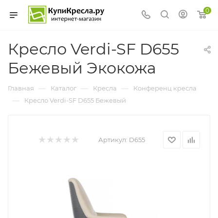
0
Кресло Verdi-SF D655
Бежевый Экокожа
—
—
—
Главная
Каталог
Кресла
Конференц кресла
—
Кресло Verdi-SF D655 Бежевый
Артикул:
D655