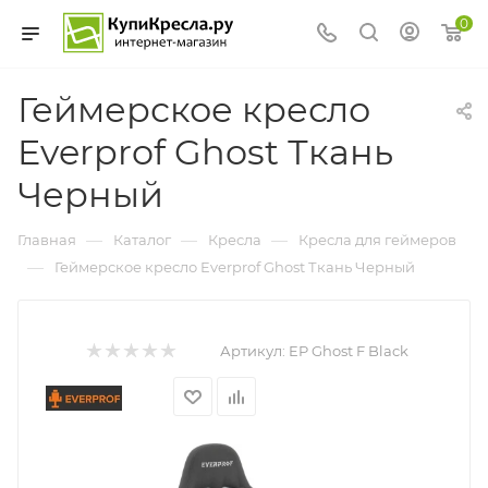
0
Геймерское кресло
Everprof Ghost Ткань
Черный
—
—
—
Главная
Каталог
Кресла
Кресла для геймеров
—
Геймерское кресло Everprof Ghost Ткань Черный
Артикул:
EP Ghost F Black