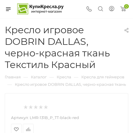
0
Кресло игровое
DOBRIN DALLAS,
черно-красная ткань
Текстиль Красный
—
—
—
Главная
Каталог
Кресла
Кресла для геймеров
—
Кресло игровое DOBRIN DALLAS, черно-красная ткань
Артикул:
LMR-131B_P_TT-black-red