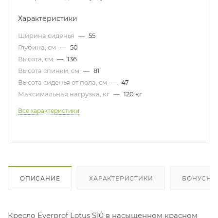
Характеристики
Ширина сиденья
—
55
Глубина, см
—
50
Высота, см
—
136
Высота спинки, см
—
81
Высота сиденья от пола, см
—
47
Максимальная нагрузка, кг
—
120 кг
Все характеристики
ОПИСАНИЕ
ХАРАКТЕРИСТИКИ
БОНУСНА
Кресло Everprof Lotus S10 в насыщенном красном