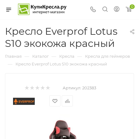
0
Кресло Everprof Lotus
S10 экокожа красный
—
—
—
Главная
Каталог
Кресла
Кресла для геймеров
—
Кресло Everprof Lotus S10 экокожа красный
Артикул:
202383