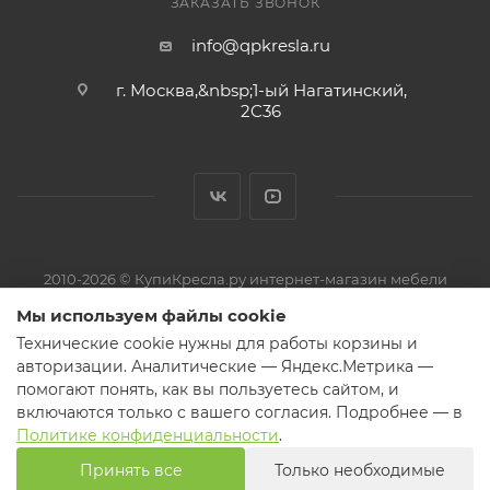
ЗАКАЗАТЬ ЗВОНОК
info@qpkresla.ru
г. Москва,&nbsp;1-ый Нагатинский,
2C36
2010-2026 © КупиКресла.ру интернет-магазин мебели
ИП Пирожков Кирилл Сергеевич · ОГРНИП 313774626800150 ·
Мы используем файлы cookie
ИНН 774319727521
Технические cookie нужны для работы корзины и
Претензии и обращения — на электронную почту магазина или
авторизации. Аналитические — Яндекс.Метрика —
через форму обратной связи.
помогают понять, как вы пользуетесь сайтом, и
включаются только с вашего согласия. Подробнее — в
Политике конфиденциальности
.
Принять все
Только необходимые