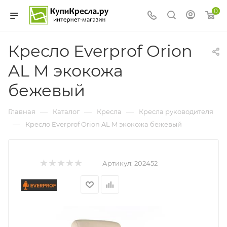
0
Кресло Everprof Orion
AL M экокожа
бежевый
—
—
—
Главная
Каталог
Кресла
Кресла руководителя
—
Кресло Everprof Orion AL M экокожа бежевый
Артикул:
202452