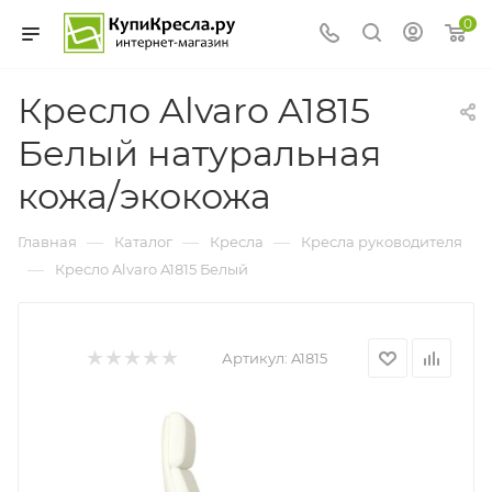
0
Кресло Alvaro A1815
Белый натуральная
кожа/экокожа
—
—
—
Главная
Каталог
Кресла
Кресла руководителя
—
Кресло Alvaro A1815 Белый
Артикул:
A1815