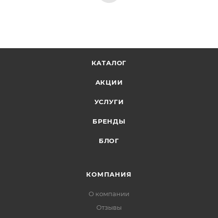
Какие у кресла размеры сиденья и спинки?
Сиденье шириной 51 см и глубиной 50 см. Спинка
высотой 78 см, что даёт хорошую поддержку спины.
Высоту сиденья можно регулировать от 42 до 48 см.
КАТАЛОГ
Какая гарантия на кресло?
Гарантийный срок составляет 5 лет. Это говорит о
АКЦИИ
надёжности конструкции и уверенности
УСЛУГИ
производителя в качестве.
БРЕНДЫ
Есть ли скидка при заказе нескольких
БЛОГ
кресел?
Да, для оптовых заказов действуют специальные
цены. Юридическим лицам выставляем счёт для
КОМПАНИЯ
безналичной оплаты. Оставьте заявку или напишите
менеджеру — рассчитаем цену на вашу партию.
О компании
Отзывы