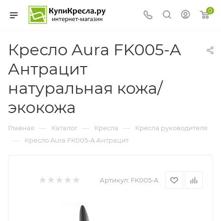
0
Кресло Aura FK005-A
Антрацит
натуральная кожа/
экокожа
—
—
—
Главная
Каталог
Кресла
Кресла руководителя
—
Кресло Aura FK005-A Антрацит
Артикул:
FK005-A