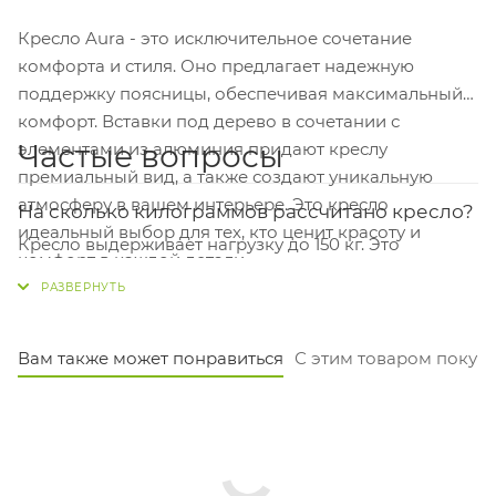
Кресло Aura - это исключительное сочетание
комфорта и стиля. Оно предлагает надежную
поддержку поясницы, обеспечивая максимальный
комфорт. Вставки под дерево в сочетании с
Частые вопросы
элементами из алюминия придают креслу
премиальный вид, а также создают уникальную
атмосферу в вашем интерьере. Это кресло
На сколько килограммов рассчитано кресло?
идеальный выбор для тех, кто ценит красоту и
Кресло выдерживает нагрузку до 150 кг. Это
комфорт в каждой детали.
стандартный показатель для большинства моделей
руководителя.
Из чего сделана крестовина и каркас?
Вам также может понравиться
С этим товаром покуп
Основание — пятилучье из алюминия диаметром
680 мм, а крестовина тоже алюминиевая. Это
обеспечивает устойчивость и долговечность.