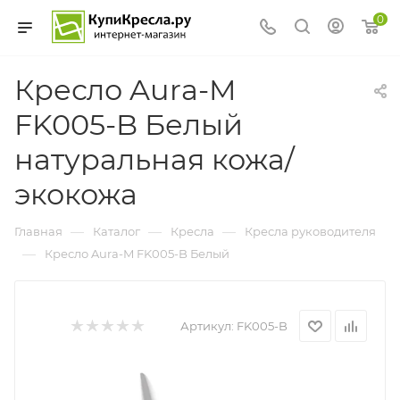
0
Кресло Aura-M
FK005-B Белый
натуральная кожа/
экокожа
—
—
—
Главная
Каталог
Кресла
Кресла руководителя
—
Кресло Aura-M FK005-B Белый
Артикул:
FK005-B