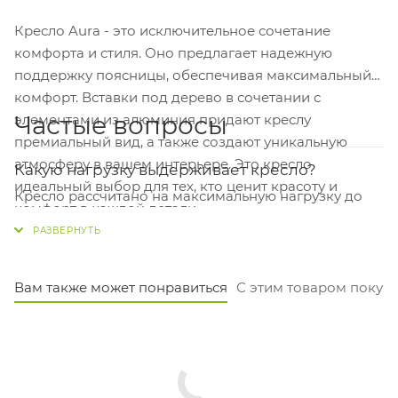
Кресло Aura - это исключительное сочетание
комфорта и стиля. Оно предлагает надежную
поддержку поясницы, обеспечивая максимальный
комфорт. Вставки под дерево в сочетании с
Частые вопросы
элементами из алюминия придают креслу
премиальный вид, а также создают уникальную
атмосферу в вашем интерьере. Это кресло
Какую нагрузку выдерживает кресло?
идеальный выбор для тех, кто ценит красоту и
Кресло рассчитано на максимальную нагрузку до
комфорт в каждой детали.
150 кг. Это стандартный показатель для моделей
данного класса, подходит большинству
пользователей.
Вам также может понравиться
С этим товаром покуп
Из какого материала сделана основа кресла?
Каркас — прочное пятилучье из алюминия
диаметром 680 мм. Крестовина тоже алюминиевая,
что обеспечивает устойчивость и долговечность.