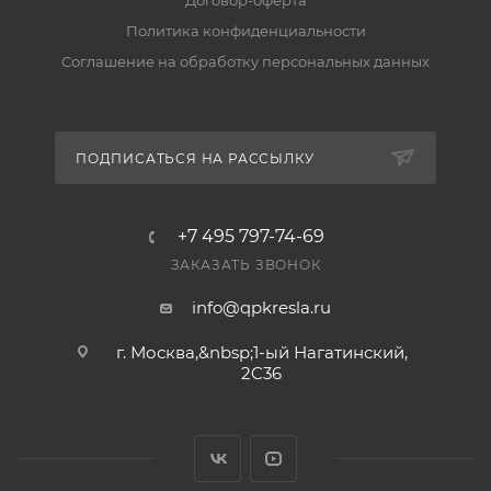
Договор-оферта
Политика конфиденциальности
Есть ли гарантия и возврат?
Соглашение на обработку персональных данных
Да, на товар действует гарантия производителя, а
вернуть его можно по правилам магазина. Условия
— в разделе «Гарантия и возврат».
ПОДПИСАТЬСЯ НА РАССЫЛКУ
+7 495 797-74-69
ЗАКАЗАТЬ ЗВОНОК
info@qpkresla.ru
г. Москва,&nbsp;1-ый Нагатинский,
2C36