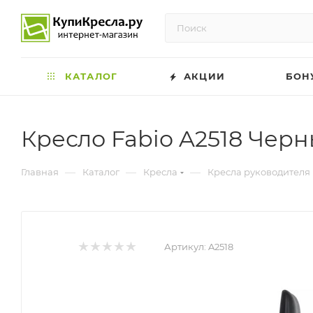
КАТАЛОГ
АКЦИИ
БОН
Кресло Fabio A2518 Чер
—
—
—
Главная
Каталог
Кресла
Кресла руководителя
Артикул:
A2518