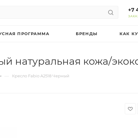
+7 
ЗАКА
УСНАЯ ПРОГРАММА
БРЕНДЫ
КАК К
ный натуральная кожа/экок
—
Кресло Fabio A2518 Черный