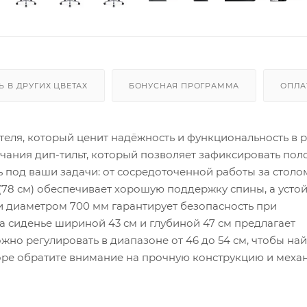
Ь В ДРУГИХ ЦВЕТАХ
БОНУСНАЯ ПРОГРАММА
ОПЛА
теля, который ценит надёжность и функциональность в 
ачания дип-тильт, который позволяет зафиксировать по
ь под ваши задачи: от сосредоточенной работы за столо
78 см) обеспечивает хорошую поддержку спины, а усто
 диаметром 700 мм гарантирует безопасность при
 сиденье шириной 43 см и глубиной 47 см предлагает
жно регулировать в диапазоне от 46 до 54 см, чтобы на
оре обратите внимание на прочную конструкцию и меха
и сиденье, что важно для длительной комфортной работ
лет.