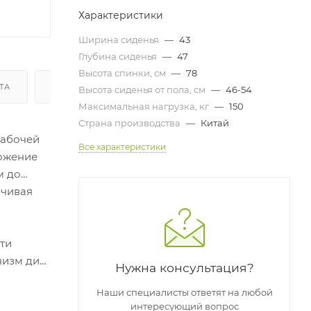
Характеристики
Ширина сиденья
—
43
Глубина сиденья
—
47
Высота спинки, см
—
78
ТА
ДОСТАВКА И СБОРКА
ГАРАНТИЯ И ВОЗВРАТ
Высота сиденья от пола, см
—
46-54
Максимальная нагрузка, кг
—
150
Страна производства
—
Китай
рабочей
Все характеристики
ложение
м до
йчивая
йти
низм дип-
Нужна консультация?
ы.
Наши специалисты ответят на любой
интересующий вопрос