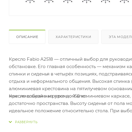
ОПИСАНИЕ
ХАРАКТЕРИСТИКИ
ЭТА МОДЕЛ
Кресло Fabio A2518 — отличный выбор для руководи
обстановке. Его главная особенность — механизм к
спинки и сиденья в четырёх позициях, подстраиваяс
отдыха и неформального общения. Высокая спинка (
алюминиевая крестовина на пятилучевом основании
Кресло собрано на прочном алюминиевом каркасе, а
максимальной нагрузке до 150 кг.
достаточно пространства. Высоту сиденья от пола мо
идеальное положение относительно стола. При выб
тильт — он позволяет независимо наклонять спинку 
Производитель предоставляет на модель гарантию 5 