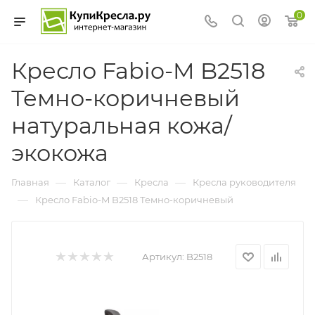
0
Кресло Fabio-M B2518
Темно-коричневый
натуральная кожа/
экокожа
—
—
—
Главная
Каталог
Кресла
Кресла руководителя
—
Кресло Fabio-M B2518 Темно-коричневый
Артикул:
B2518