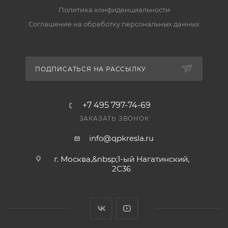
складе передаём заказ в транспортную компанию
Политика конфиденциальности
за 2–5 рабочих дней. Подробнее — в разделе
Соглашение на обработку персональных данных
«Доставка».
Есть ли гарантия и возврат?
ПОДПИСАТЬСЯ НА РАССЫЛКУ
Да, на товар действует гарантия производителя, а
вернуть его можно по правилам магазина. Условия
— в разделе «Гарантия и возврат».
+7 495 797-74-69
ЗАКАЗАТЬ ЗВОНОК
info@qpkresla.ru
г. Москва,&nbsp;1-ый Нагатинский,
2C36