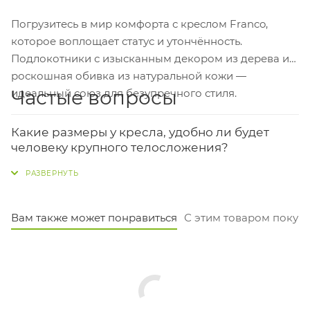
Погрузитесь в мир комфорта с креслом Franco,
которое воплощает статус и утончённость.
Подлокотники с изысканным декором из дерева и
роскошная обивка из натуральной кожи —
Частые вопросы
идеальный союз для безупречного стиля.
Какие размеры у кресла, удобно ли будет
человеку крупного телосложения?
Ширина сиденья — 52 см, глубина — 48 см, а
максимальная нагрузка составляет 250 кг, поэтому
кресло подойдёт для пользователей с разным
Вам также может понравиться
С этим товаром покуп
телосложением. Высоту сиденья можно
регулировать от 46 до 52 см от пола.
Из чего сделан каркас и насколько кресло
устойчиво?
Каркас выполнен из массива дерева на