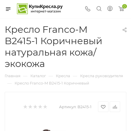
0
Кресло Franco-M
B2415-1 Коричневый
натуральная кожа/
экокожа
—
—
—
Главная
Каталог
Кресла
Кресла руководителя
—
Кресло Franco-M B2415-1 Коричневый
Артикул:
B2415-1