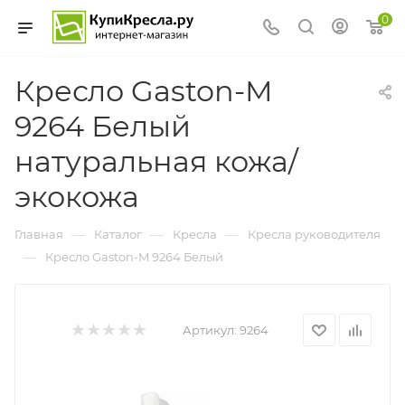
0
Кресло Gaston-M
9264 Белый
натуральная кожа/
экокожа
—
—
—
Главная
Каталог
Кресла
Кресла руководителя
—
Кресло Gaston-M 9264 Белый
Артикул:
9264