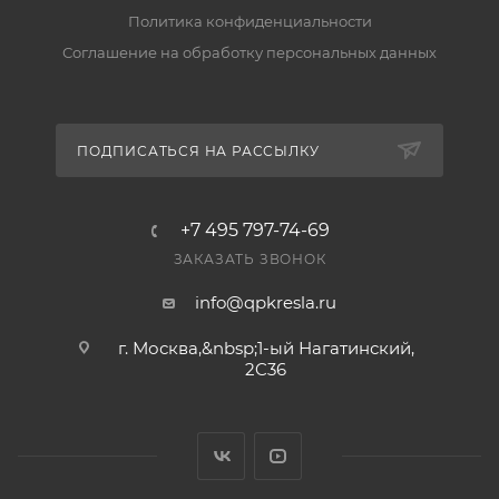
Да, на товар действует гарантия производителя, а
Политика конфиденциальности
вернуть его можно по правилам магазина. Условия
Соглашение на обработку персональных данных
— в разделе «Гарантия и возврат».
ПОДПИСАТЬСЯ НА РАССЫЛКУ
+7 495 797-74-69
ЗАКАЗАТЬ ЗВОНОК
info@qpkresla.ru
г. Москва,&nbsp;1-ый Нагатинский,
2C36