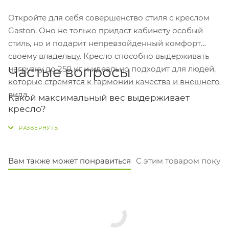
Откройте для себя совершенство стиля с креслом
Gaston. Оно не только придаст кабинету особый
стиль, но и подарит непревзойденный комфорт
своему владельцу. Кресло способно выдерживать
Частые вопросы
нагрузку до 250 кг и идеально подходит для людей,
которые стремятся к гармонии качества и внешнего
вида.
Какой максимальный вес выдерживает
кресло?
Кресло рассчитано на нагрузку до 250 кг. Это
надёжный вариант для пользователей любого
телосложения.
Вам также может понравиться
С этим товаром покуп
Из чего сделана крестовина и каркас?
Основание — это прочная пятилучевая
алюминиевая крестовина диаметром 67 см. Каркас
тоже алюминиевый, поэтому кресло лёгкое и