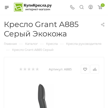
0
Кресло Grant A885
Серый Экокожа
—
—
—
Главная
Каталог
Кресла
Кресла руководителя
—
Кресло Grant A885 Серый
Артикул:
A885