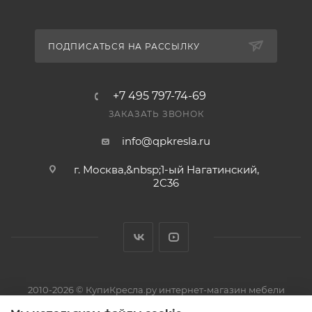
за 2–5 рабочих дней. Подробнее — в разделе
«Доставка».
ПОДПИСАТЬСЯ НА РАССЫЛКУ
Есть ли гарантия и возврат?
Да, на товар действует гарантия производителя, а
вернуть его можно по правилам магазина. Условия
+7 495 797-74-69
— в разделе «Гарантия и возврат».
ЗАКАЗАТЬ ЗВОНОК
info@qpkresla.ru
г. Москва,&nbsp;1-ый Нагатинский,
2C36
2010-2026 © КупиКресла.ру интернет-магазин мебели
ИП Пирожков Кирилл Сергеевич · ОГРНИП 313774626800150 ·