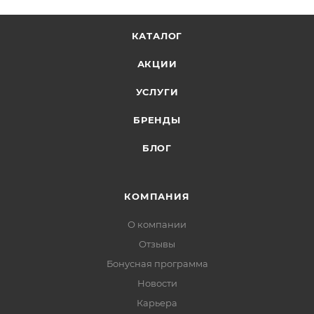
Какие у него размеры, впишется ли в мой
офис?
КАТАЛОГ
Ширина сиденья 52 см, глубина 50 см, а высота
АКЦИИ
спинки 81 см. Это довольно габаритная модель,
характерная для кресел руководителя. Перед
УСЛУГИ
покупкой проверьте, достаточно ли места у вашего
БРЕНДЫ
рабочего стола.
БЛОГ
Из чего сделана основа и крестовина,
надёжно ли?
Каркас — пластиковое пятилучье диаметром 680
КОМПАНИЯ
мм, а крестовина также пластиковая, чёрного цвета.
О компании
Такая конструкция обеспечивает устойчивость и
Отзывы
долговечность при ежедневном использовании в
Бонусная программа
офисе.
Новости
Есть ли скидка при заказе нескольких
Карьера